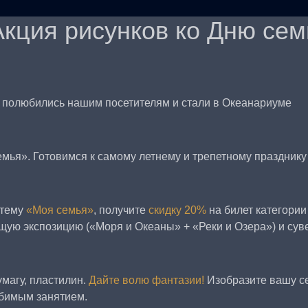
Акция рисунков ко Дню сем
ь полюбились нашим посетителям и стали в Океанариуме
мья». Готовимся к самому летнему и трепетному празднику 
 тему
«Моя семья»
, получите
скидку 20%
на билет категории
щую экспозицию («Моря и Океаны» + «Реки и Озера») и сув
магу, пластилин.
Дайте волю фантазии!
Изобразите вашу с
юбимым занятием.