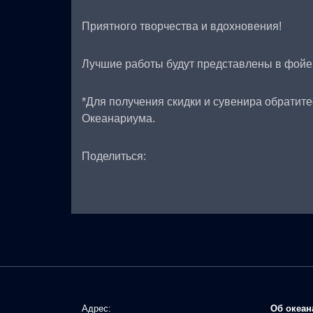
Приятного творчества и вдохновения!
Лучшие работы будут представлены в фойе
*Для получения скидки и сувенира обратите
Океанариума.
Поделиться:
Адрес:
Об океан