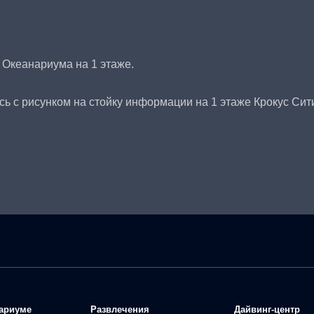
 Океанариума на 1 этаже.
сь с рисунком на стойку информации на 1 этаже Крокус Сит
ариуме
Развлечения
Дайвинг-центр