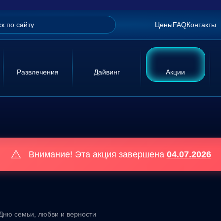
Цены
FAQ
Контакты
Развлечения
Дайвинг
Акции
⚠️
Внимание! Эта акция завершена
04.07.2026
 Дню семьи, любви и верности