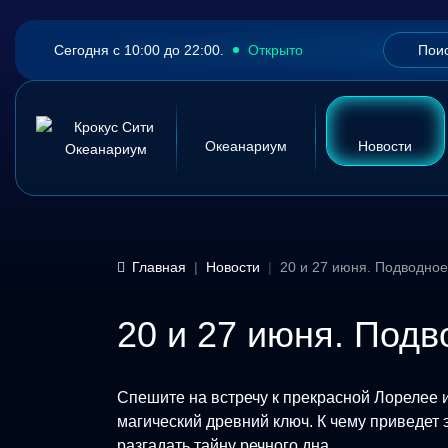
Сегодня с 10:00 до 22:00.
Открыто
Океанариум
Новости
Главная
Новости
20 и 27 июня. Подводно
20 и 27 июня. Под
Спешите на встречу к прекрасной Лорелее 
магический древний ключ. К чему приведет
разгадать тайну речного дна.