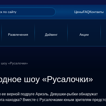
Цены
FAQ
Контакты
Развлечения
Дайвинг
Акции
е шоу «Русалочки»
водное шоу «Русалочки»
и ее верной подруге Ариэль. Девушки-рыбки обнаружат
 эта находка? Вместе с Русалочками юным зрителям предст