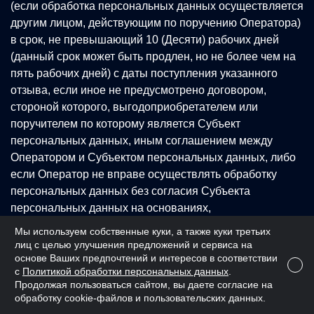
(если обработка персональных данных осуществляется
другим лицом, действующим по поручению Оператора)
в срок, не превышающий 10 (Десяти) рабочих дней
(данный срок может быть продлен, но не более чем на
пять рабочих дней) с даты поступления указанного
отзыва, если иное не предусмотрено договором,
стороной которого, выгодоприобретателем или
поручителем по которому является Субъект
персональных данных, иным соглашением между
Оператором и Субъектом персональных данных, либо
если Оператор не вправе осуществлять обработку
персональных данных без согласия Субъекта
персональных данных на основаниях,
предусмотренных Федеральным законом N 152-ФЗ «О
Мы используем собственные куки, а также куки третьих
персональных данных» от 27.07.2006 г. или другими
лиц с целью улучшения предложений и сервиса на
федеральными законами.
основе Ваших предпочтений и интересов в соответствии
с
Политикой обработки персональных данных
.
4.7.Оператор осуществляет обработку персональных
Продолжая пользоваться сайтом, вы даете согласие на
данных посредством совершения любого действия
обработку cookie-файлов и пользовательских данных.
(операции) или совокупности действий (операций) с