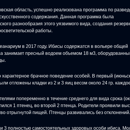
овская область, успешно реализована программа по разве
 искусственного содержания. Данная программа была
ского разнообразия этого уязвимого вида, создания резерв
осветительской работы.
кеанариум в 2017 году. Ибисы содержатся в вольере общей
ра занимает пресный водоем объемом 18 м3, оборудованны
ды.
о характерное брачное поведение особей. В первый (июньск
ли отложены кладки из 2 и 3 яиц весом около 24 гр. каждое
елями попеременно в течение среднего для вида срока (о
пился 1 птенец, во второй 2 птенца. Родители проявили вы
тво отрыгнутой пищей. Птенцы развивались без отклонений
или 3 полностью самостоятельных здоровых особи ибиса. М