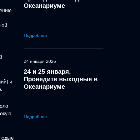
Океанариуме
дению
ной
Подробнее
й
24 января 2026
24 и 25 января.
Проведите выходные в
ий) и
Океанариуме
.
коло
сокую
Подробнее
.
олодые