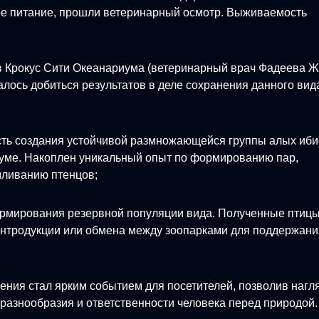
е питание, прошли ветеринарный осмотр. Выживаемость
в Крокус Сити Океанариума (ветеринарный врач Фадеева Ж
алось добиться результатов в деле сохранения данного вид
ость создания устойчивой размножающейся группы алых иби
иуме. Накоплен уникальный опыт по формированию пар,
мливанию птенцов;
формирования резервной популяции вида. Полученные птиц
еинтродукции или обмена между зоопарками для поддержани
дения стал ярким событием для посетителей, позволив нагл
азнообразия и ответственности человека перед природой.