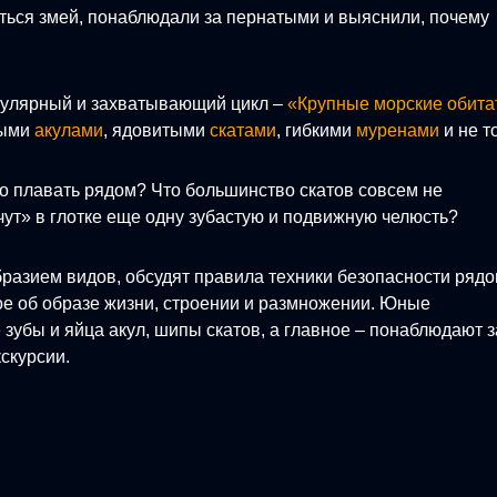
яться змей, понаблюдали за пернатыми и выяснили, почему
пулярный и захватывающий цикл –
«Крупные морские обита
ными
акулами
, ядовитыми
скатами
, гибкими
муренами
и не т
но плавать рядом? Что большинство скатов совсем не
ут» в глотке еще одну зубастую и подвижную челюсть?
бразием видов, обсудят правила техники безопасности рядо
е об образе жизни, строении и размножении. Юные
зубы и яйца акул, шипы скатов, а главное – понаблюдают з
скурсии.