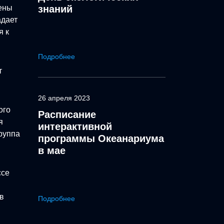
лены
знаний
адает
я к
Подробнее
т
26 апреля 2023
ого
Расписание
я
интерактивной
руппа
программы Океанариума
в мае
ссе
в
Подробнее