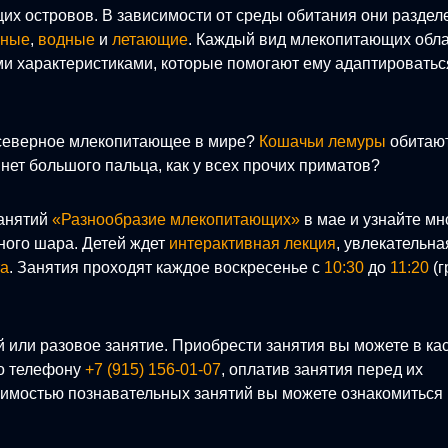
их островов. В зависимости от среды обитания они разде
мные
,
водные
и
летающие
. Каждый вид млекопитающих обл
и характеристиками, которые помогают ему адаптироватьс
северное млекопитающее в мире?
Кошачьи лемуры
обитаю
нет большого пальца, как у всех прочих приматов?
занятий
«Разнообразие млекопитающих»
в мае и узнайте мн
ного шара. Детей ждет
интерактивная лекция
, увлекательна
та
. Занятия проходят каждое воскресенье с
10:30
до
11:20
(г
й или разовое занятие. Приобрести занятия вы можете в ка
по телефону
+7 (915) 156-01-07
, оплатив занятия перед их
имостью познавательных занятий вы можете ознакомиться 