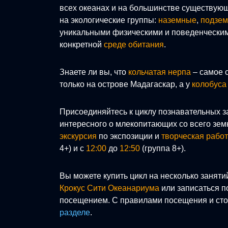
всех океанах и на большинстве существующ
на экологические группы:
наземные
,
подзе
уникальными физическими и поведенческим
конкретной
среде обитания
.
Знаете ли вы, что
кольчатая нерпа
– самое 
только на острове Мадагаскар, а у
колобуса
Присоединяйтесь к циклу познавательных 
интересного о млекопитающих со всего зем
экскурсия
по экспозиции и
творческая рабо
4+) и с
12:00
до
12:50
(группа 8+).
Вы можете купить цикл на несколько заняти
Крокус Сити Океанариума
или записаться 
посещением. С правилами посещения и сто
разделе
.