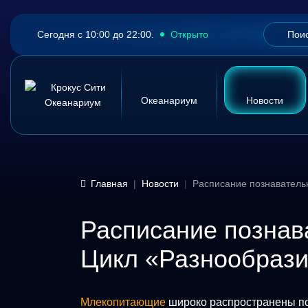
Сегодня с 10:00 до 22:00.
Открыто
Океанариум
Новости
Главная
Новости
Расписание познаватель
Расписание познав
Цикл «Разнообраз
Млекопитающие
широко распространены по 