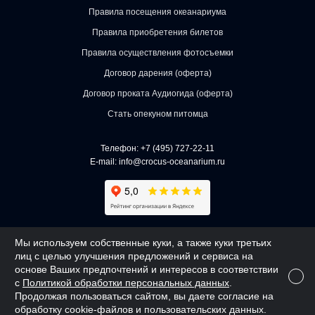
Правила посещения океанариума
Правила приобретения билетов
Правила осуществления фотосъемки
Договор дарения (оферта)
Договор проката Аудиогида (оферта)
Стать опекуном питомца
Телефон:
+7 (495) 727-22-11
E-mail:
info@crocus-oceanarium.ru
АО «КРОКУС» 2018 - 2026 | ОГРН 1027700257023
Мы используем собственные куки, а также куки третьих
лиц с целью улучшения предложений и сервиса на
Создано
Webway
основе Ваших предпочтений и интересов в соответствии
с
Политикой обработки персональных данных
.
Продолжая пользоваться сайтом, вы даете согласие на
обработку cookie-файлов и пользовательских данных.