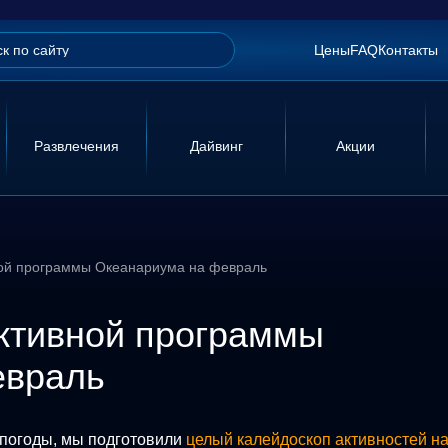
Цены
FAQ
Контакты
Развлечения
Дайвинг
Акции
ой программы Океанариума на февраль
ктивной программы
евраль
й погоды, мы подготовили
целый калейдоскоп активностей н