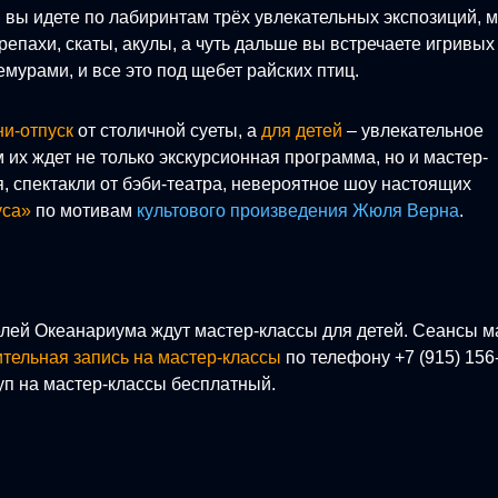
е: вы идете по лабиринтам трёх увлекательных экспозиций, 
епахи, скаты, акулы, а чуть дальше вы встречаете игривых
емурами, и все это под щебет райских птиц.
и-отпуск
от столичной суеты, а
для детей
– увлекательное
м их ждет не только экскурсионная программа, но и мастер-
, спектакли от бэби-театра, невероятное шоу настоящих
уса»
по мотивам
культового произведения Жюля Верна
.
елей Океанариума ждут мастер-классы для детей. Сеансы м
тельная запись на мастер-классы
по телефону +7 (915) 156
уп на мастер-классы бесплатный.