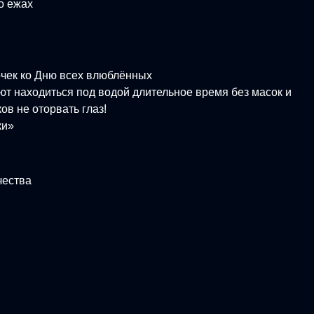
 о ежах
очек ко Дню всех влюблённых
 находиться под водой длительное время без масок и
ов не оторвать глаз!
ки»
чества