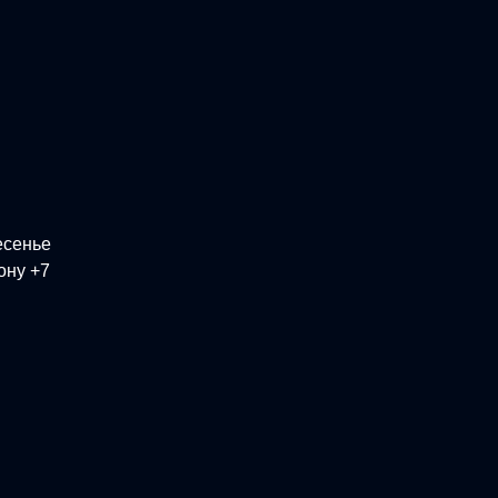
есенье
ону +7