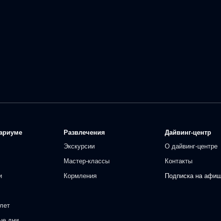
ариуме
Развлечения
Дайвинг-центр
Экскурсии
О дайвинг-центре
Мастер-классы
Контакты
и
Кормления
Подписка на афи
лет
ые дни