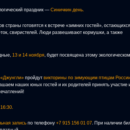
ологический праздник —
Синичкин день.
ов страны готовятся к встрече «зимних гостей», остающихс
чёток, свиристелей. Люди развешивают кормушки, а также
дные,
13 и 14 ноября
, будет посвящена этому экологическо
а
«Джунгли»
пройдут
викторины по зимующим птицам России
ашаем наших юных гостей и их родителей принять участие 
печатлений!
16:30.
ьная запись
по телефону
+7 915 156 01 07
. При наличии би
сплатный.