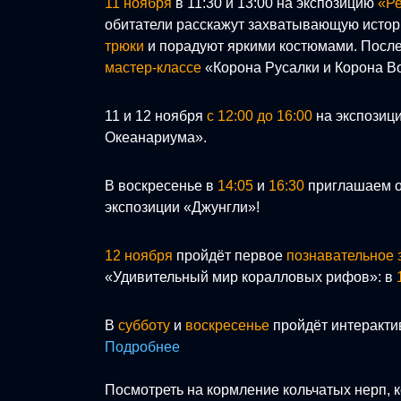
11 ноября
в 11:30 и 13:00 на экспозицию
«Ре
обитатели расскажут захватывающую исто
трюки
и порадуют яркими костюмами. Посл
мастер-классе
«Корона Русалки и Корона В
11 и 12 ноября
с 12:00 до 16:00
на экспозиц
Океанариума».
В воскресенье в
14:05
и
16:30
приглашаем о
экспозиции «Джунгли»!
12 ноября
пройдёт первое
познавательное 
«Удивительный мир коралловых рифов»: в
В
субботу
и
воскресенье
пройдёт интеракти
Подробнее
Посмотреть на кормление кольчатых нерп, 