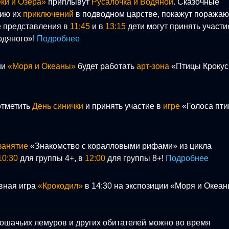
ки и Озера»
приплывут
Русалочка и Водяной
. Сказочные
рию их
приключений
в подводном царстве, покажут поража
е представления в
11:45
и в
13:15
дети могут принять участи
одяного»!
Подробнее
ии
«Моря и Океаны»
будет работать
арт-зона
«Птицы Крокус
тметить
День синички
и принять участие в
игре
«Голоса пти
занятие
«Знакомство с коралловыми рифами» из цикла
10:30
для группы 4+, в
12:00
для группы 8+!
Подробнее
вная игра
«Крокодил»
в 14:30 на экспозиции «Моря и Океан
кошачьих лемуров и других обитателей можно во время