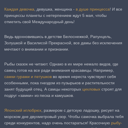
Каждая девочка
, девушка, женщина -
в душе принцесса
! И все
принцессы планеты с нетерпением ждут 5 мая, чтобы
отметить свой Международный день!
Ведь вдохновившись в детстве Белоснежкой, Рапунцель,
Золушкой и Василисой Прекрасной, все дамы без исключения
мечтают о внимании и признании.
Рыбы сказок не читают. Однако в их мире немало видов, где
самец готов на все ради внимания красавицы. Например,
самки гурами и петушков
во время нереста чувствуют себя
особенными, пока гнездом из пузырьков и растительности
занят будущий отец. А самцы некоторых
цихловых
строят для
подруг «замки» из песка и камушков.
Японский иглобрюх
, размером с детскую ладошку, рисует на
морском дне двухметровый узор. Чтобы самочка выбрала тебя
среди конкурентов, надо очень постараться! Красочную
рыбу-